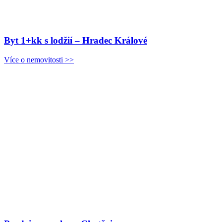
Byt 1+kk s lodžií – Hradec Králové
Více o nemovitosti >>