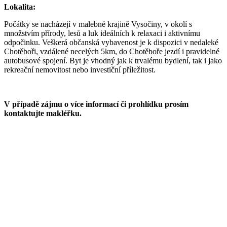
Lokalita:
Počátky se nacházejí v malebné krajině Vysočiny, v okolí s
množstvím přírody, lesů a luk ideálních k relaxaci i aktivnímu
odpočinku. Veškerá občanská vybavenost je k dispozici v nedaleké
Chotěboři, vzdálené necelých 5km, do Chotěboře jezdí i pravidelné
autobusové spojení. Byt je vhodný jak k trvalému bydlení, tak i jako
rekreační nemovitost nebo investiční příležitost.
V případě zájmu o více informací či prohlídku prosím
kontaktujte makléřku.