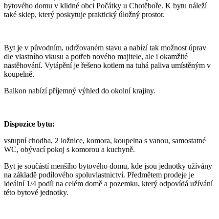
bytového domu v klidné obci Počátky u Chotěboře. K bytu náleží
také sklep, který poskytuje praktický úložný prostor.
Byt je v původním,
udržovaném stavu a nabízí tak možnost úprav
dle vlastního vkusu a potřeb nového majitele, ale i okamžité
nastěhování. Vytápění je řešeno kotlem na tuhá paliva umístěným v
koupelně.
Balkon nabízí příjemný výhled do okolní krajiny.
Dispozice bytu:
vstupní chodba, 2 ložnice, komora, koupelna s vanou, samostatné
WC, obývací pokoj s komorou a kuchyně.
Byt je součástí menšího bytového domu, kde jsou jednotky užívány
na základě podílového spoluvlastnictví. Předmětem prodeje je
ideální 1/4 podíl na ce
lém domě a pozemku, který odpovídá užívání
této bytové jednotky.