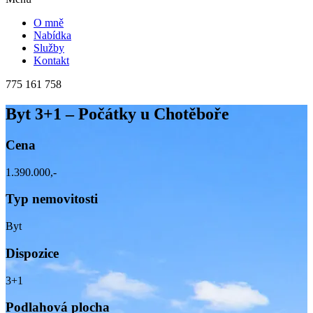
O mně
Nabídka
Služby
Kontakt
775 161 758
Byt 3+1 – Počátky u Chotěboře
Cena
1.390.000,-
Typ nemovitosti
Byt
Dispozice
3+1
Podlahová plocha