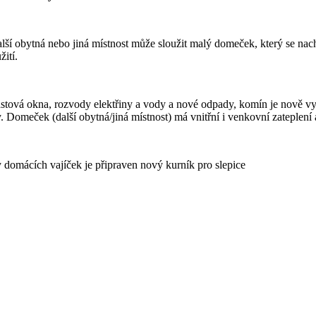
lší obytná nebo jiná místnost může sloužit malý domeček, který se nac
ití.
astová okna, rozvody elektřiny a vody a nové odpady, komín je nově vyv
Domeček (další obytná/jiná místnost) má vnitřní i venkovní zateplení 
domácích vajíček je připraven nový kurník pro slepice