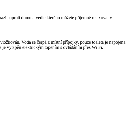
hází naproti domu a vedle kterého můžete příjemně relaxovat v
ložkován. Voda se čerpá z místní přípojky, pouze toaleta je napojena
a je vytápěn elektrickým topením s ovládáním přes Wi-Fi.