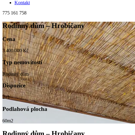
Kontakt
775 161 758
Rodinný dům – Hrobičany
Cena
3.400.000 Kč
Typ nemovitosti
Rodinný dům
Dispozice
2+1
Podlahová plocha
60m2
Rodinný dům – Hrobičany