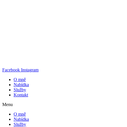
Facebook
Instagram
O mně
Nabídka
Služby
Kontakt
Menu
O mně
Nabídka
Služby