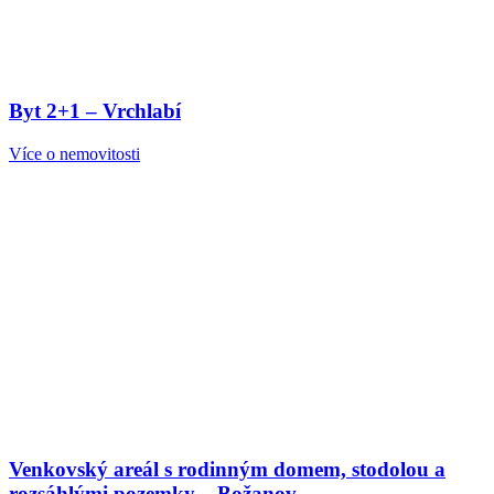
Byt 2+1 – Vrchlabí
Více o nemovitosti
Venkovský areál s rodinným domem, stodolou a
rozsáhlými pozemky – Božanov