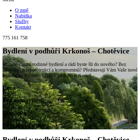
O mně
Nabídka
Služby
Kontakt
775 161 758
Bydlení v podhůři Krkonoš – Chotěvice
Sháníte vlastní rodinné bydlení a rádi byste šli do nového? Bez
následných rekonstrukcí a kompromisů? Představuji Vám Vaše nové
bydlení na krásném místě v podhůří Krkonoš.
Cena
Typ nemovitosti
Dispozice
Podlahová plocha
Bydlení v podhůři Krkonoš – Chotěvice