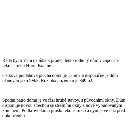
Ráda bych Vám nabídla k prodeji tento rodinný dům v započaté
rekonstrukci Horní Branné .
Celková podlahová plocha domu je 135m2 a dispozičně je dům
plánován jako 5+kk. Rozloha pozemku je 849m2.
Spodní patro domu je ve fázi hrubé stavby, s původními okny. Dům
disponuje novou střechou se střešními okny a nově vybudovaným
komínem. Podkroví domu prošlo rekonstrukcí a nyní je ve fázi před
dokončením.