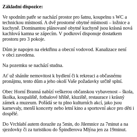
Základní dispozice:
Ve spodním patře se nachází prostor pro šatnu, koupelnu s WC a
technickou místností. A dvě prostorné obytné místnosti – ložnice a
kuchyně. Dominantou plánované obytné kuchyně jsou krásná nová
kachlová kamna se zápecím. V podkroví disponuje dostatkem
prostoru pro 3 pokoje.
Dům je napojen na elektřinu a obecní vodovod. Kanalizace není
v obci zavedena.
Na pozemku se nachází studna.
Ať už sháníte nemovitost k bydlení či k rekreaci a občasnému
pronájmu, tento dům a jeho okolí Vaše požadavky určitě splní.
Obec Horní Branná nabízí veškerou občanskou vybavenost – škola,
školka, koupaliště, fotbalové hřiště, kluziště, restaurace i krásný
zámek a muzeum. Pořádá se tu plno kulturních akcí, jako jsou
karnevaly, menší koncerty nebo letní kino a sportovní akce pro děti i
dospělé.
Do Vrchlabí autem dorazíte za 5min, do Jilemnice za 7minut a na
sjezdovky či za turistikou do Špindlerova Mlýna jen za 19minut.