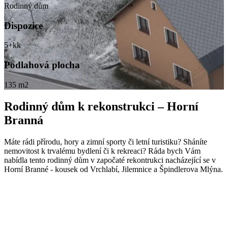
Rodinný dům
Dispozice
5+kk
Podlahová plocha
135 m2
Rodinný dům k rekonstrukci – Horní
Branná
Máte rádi přírodu, hory a zimní sporty či letní turistiku? Sháníte
nemovitost k trvalému bydlení či k rekreaci? Ráda bych Vám
nabídla tento rodinný dům v započaté rekontrukci nacházející se v
Horní Branné - kousek od Vrchlabí, Jilemnice a Špindlerova Mlýna.