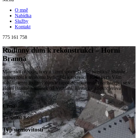
O mně
Nabídka
Služby
Kontakt
775 161 758
Rodinný dům k rekonstrukci – Horní
Branná
Máte rádi přírodu, hory a zimní sporty či letní turistiku? Sháníte
nemovitost k trvalému bydlení či k rekreaci? Ráda bych Vám
nabídla tento rodinný dům v započaté rekontrukci nacházející se v
Horní Branné – kousek od Vrchlabí, Jilemnice a Špindlerova
Mlýna.
Cena
4 150 000 Kč
Typ nemovitosti