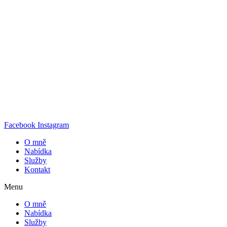
Facebook
Instagram
O mně
Nabídka
Služby
Kontakt
Menu
O mně
Nabídka
Služby