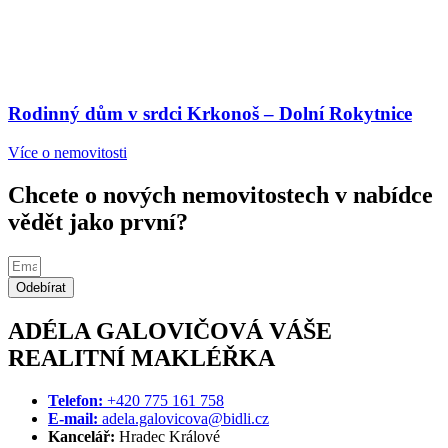
Rodinný dům v srdci Krkonoš – Dolní Rokytnice
Více o nemovitosti
Chcete o nových nemovitostech v nabídce
vědět jako první?
Odebírat
ADÉLA GALOVIČOVÁ
VÁŠE
REALITNÍ MAKLÉŘKA
Telefon:
+420 775 161 758
E-mail:
adela.galovicova@bidli.cz
Kancelář:
Hradec Králové