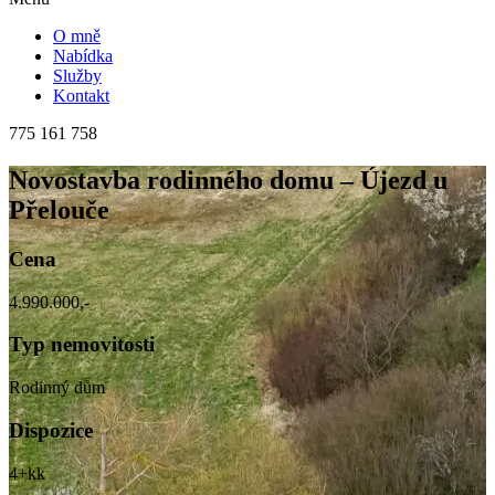
O mně
Nabídka
Služby
Kontakt
775 161 758
Novostavba rodinného domu – Újezd u
Přelouče
Cena
4.990.000,-
Typ nemovitosti
Rodinný dům
Dispozice
4+kk