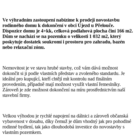
Ve výhradním zastoupení nabízíme k prodeji novostavbu
rodinného domu k dokončení v obci Újezd u Přelouče.
Dispozice domu je 4+kk, celková podlahová plocha činí 166 m2.
Dům se nachází se na pozemku o velikosti 1 032 m2, který
poskytuje dostatek soukromí i prostoru pro zahradu, bazén
nebo relaxační zónu.
Nemovitost je ve stavu hrubé stavby, což vám dává možnost
dokončit si ji podle vlastních představ a zvoleného standardu. Je
ideální pro kupující, kteří chtějí mít kontrolu nad finálním
provedením, případně mají možnost využít vlastní řemeslníky.
Zároveň je zde možnost dokončení na míru prostřednictvím naší
stavební firmy.
Velkou výhodou je rychlé napojení na dálnici a zároveň občanská
vybavenost v dosahu, díky čemuž je dům vhodný jak pro pohodlné
rodinné bydlení, tak jako dlouhodobá investice do novostavby s
vlastním pozemkem.