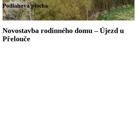
Podlahová plocha
166m2
Novostavba rodinného domu – Újezd u
Přelouče