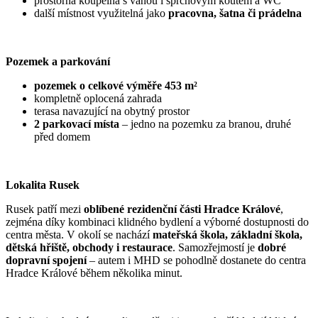
prostorná koupelna s vanou i sprchovým koutem a WC
další místnost využitelná jako
pracovna, šatna či prádelna
Pozemek a parkování
pozemek o celkové výměře 453 m²
kompletně oplocená zahrada
terasa navazující na obytný prostor
2 parkovací místa
– jedno na pozemku za branou, druhé
před domem
Lokalita Rusek
Rusek patří mezi
oblíbené rezidenční části Hradce Králové
,
zejména díky kombinaci klidného bydlení a výborné dostupnosti do
centra města. V okolí se nachází
mateřská škola, základní škola,
dětská hřiště, obchody i restaurace
. Samozřejmostí je
dobré
dopravní spojení
– autem i MHD se pohodlně dostanete do centra
Hradce Králové během několika minut.