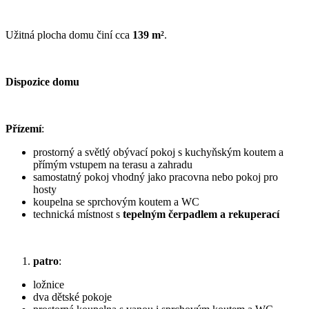
Užitná plocha domu činí cca
139 m²
.
Dispozice domu
Přízemí
:
prostorný a světlý obývací pokoj s kuchyňským koutem a
přímým vstupem na terasu a zahradu
samostatný pokoj vhodný jako pracovna nebo pokoj pro
hosty
koupelna se sprchovým koutem a WC
technická místnost s
tepelným čerpadlem a rekuperací
patro
:
ložnice
dva dětské pokoje