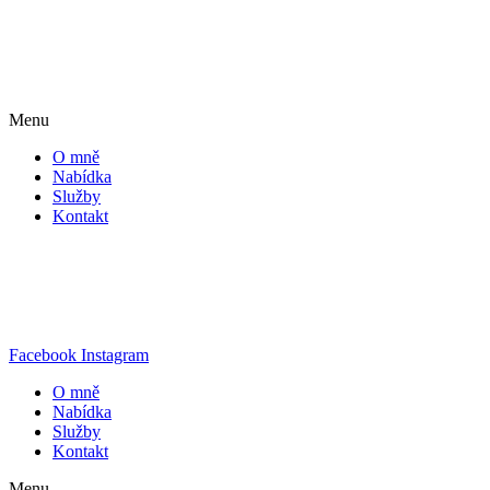
Menu
O mně
Nabídka
Služby
Kontakt
Facebook
Instagram
O mně
Nabídka
Služby
Kontakt
Menu